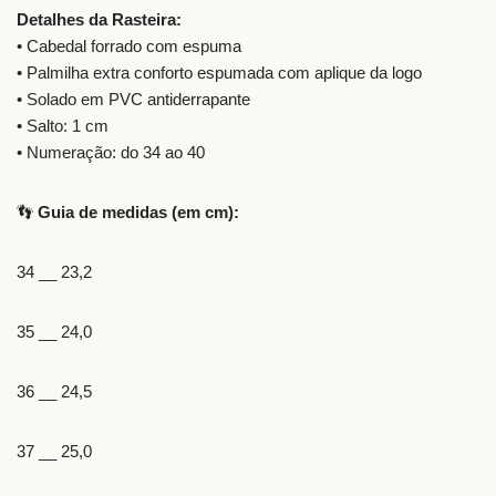
Detalhes da Rasteira:
• Cabedal forrado com espuma
• Palmilha extra conforto espumada com aplique da logo
• Solado em PVC antiderrapante
• Salto: 1 cm
• Numeração: do 34 ao 40
👣
Guia de medidas (em cm):
34 __ 23,2
35 __ 24,0
36 __ 24,5
37 __ 25,0