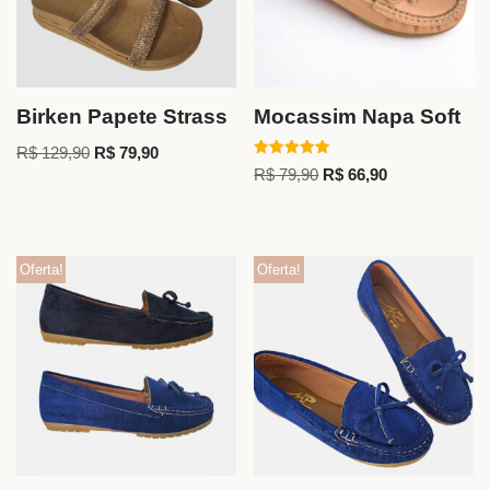
Birken Papete Strass
Mocassim Napa Soft
R$
129,90
R$
79,90
Avaliação
R$
79,90
R$
66,90
5.00
de 5
Oferta!
Oferta!