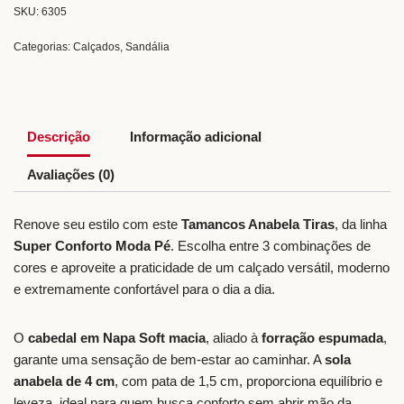
SKU:
6305
Categorias:
Calçados
,
Sandália
Descrição
Informação adicional
Avaliações (0)
Renove seu estilo com este
Tamancos Anabela Tiras
, da linha
Super Conforto Moda Pé
. Escolha entre 3 combinações de
cores e aproveite a praticidade de um calçado versátil, moderno
e extremamente confortável para o dia a dia.
O
cabedal em Napa Soft macia
, aliado à
forração espumada
,
garante uma sensação de bem-estar ao caminhar. A
sola
anabela de 4 cm
, com pata de 1,5 cm, proporciona equilíbrio e
leveza, ideal para quem busca conforto sem abrir mão da