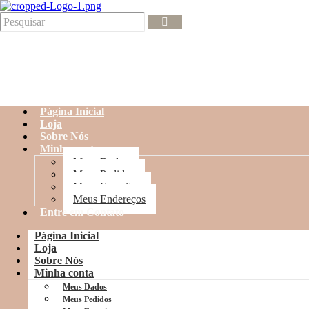
Página Inicial
Loja
Sobre Nós
Minha conta
Meus Dados
Meus Pedidos
Meus Favoritos
Meus Endereços
Entre em Contato
Página Inicial
Loja
Sobre Nós
Minha conta
Meus Dados
Meus Pedidos