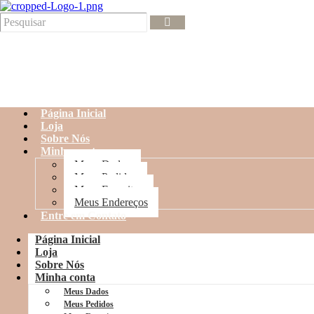
Página Inicial
Loja
Sobre Nós
Minha conta
Meus Dados
Meus Pedidos
Meus Favoritos
Meus Endereços
Entre em Contato
Página Inicial
Loja
Sobre Nós
Minha conta
Meus Dados
Meus Pedidos